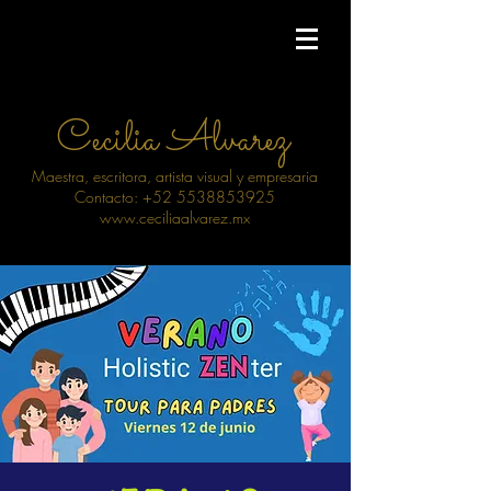
Cecilia Alvarez
Maestra, escritora, artista visual y empresaria
Contacto: +52 5538853925
www.ceciliaalvarez.mx