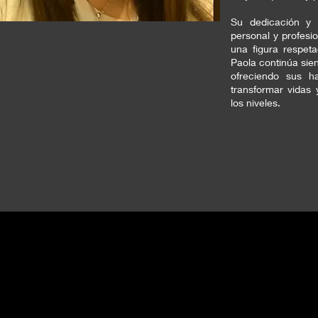
Su dedicación y 
personal y profesi
una figura respet
Paola continúa sien
ofreciendo sus h
transformar vidas 
los niveles.