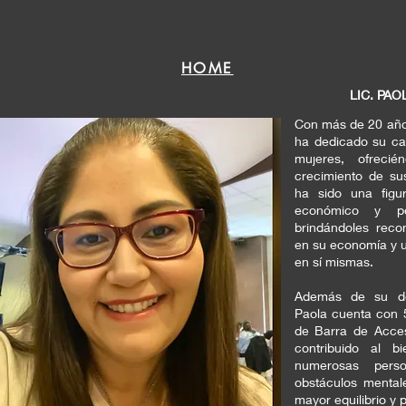
HOME
LIC. PA
Con más de 20 años
ha dedicado su car
mujeres, ofrecié
crecimiento de su
ha sido una figu
económico y pe
brindándoles recon
en su economía y 
en sí mismas.
Además de su des
Paola cuenta con 5
de Barra de Acces
contribuido al b
numerosas pers
obstáculos mental
mayor equilibrio y 