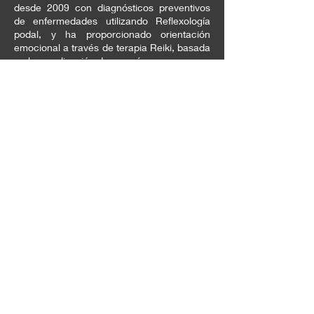
desde 2009 con diagnósticos preventivos
de enfermedades utilizando Reflexología
podal, y ha proporcionado orientación
emocional a través de terapia Reiki, basada
en la canalización de energía.
A partir de 2023, ha ayudado a individuos a
comprender el origen de sus
enfermedades, facilitándoles herramientas
integrales para su tratamiento. Desde ese
mismo año, ha ofrecido orientación para
resolver problemas diversos a través de la
terapia de Constelaciones Familiares.
Actualmente, también está involucrada en
el abordaje del manejo del duelo y la
pérdida, proporcionando asesoramiento y
acompañamiento en este proceso.
Además, cuenta con una trayectoria
docente de 14 años, lo que le ha permitido
desarrollar y dirigir talleres grupales sobre
diferentes temas de desarrollo personal.