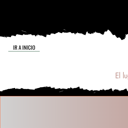
IR A INICIO
El l