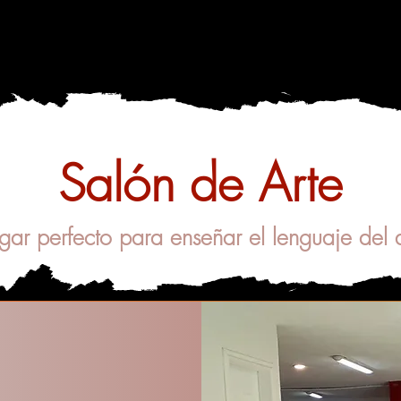
Salón de Arte
ugar perfecto para enseñar el lenguaje del