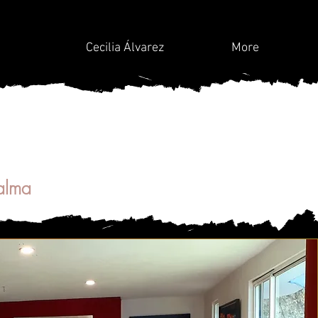
Cecilia Álvarez
More
 alma