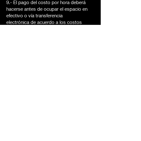
9.- El pago del costo por hora deberá
hacerse antes de ocupar el espacio en
efectivo o vía transferencia
electrónica de acuerdo a los costos
vigentes establecidos por “HOLISTIC
ZENter” para la renta de sus
espacios.
10.- Las cancelaciones de citas deben
ser notificadas a la persona encargada de
la recepción con al menos
24 horas de antelación VÍA WHATSAPP.
11.- En “HOLISTIC ZENter” no
divulgamos información considerada
como confidencial ni de nuestros
clientes ni de los profesionales que
proveen sus servicios a través de
nuestros espacios. Contamos con
procedimientos claros para el manejo de
información sensible o confidencial.
12.- “HOLISTIC ZENter” se reserva el
derecho de negarle a éste el acceso a