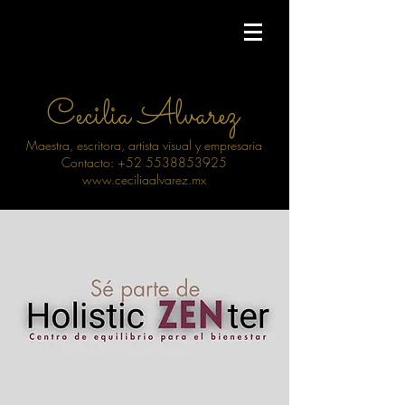
Cecilia Alvarez
Maestra, escritora, artista visual y empresaria
Contacto: +52 5538853925
www.ceciliaalvarez.mx