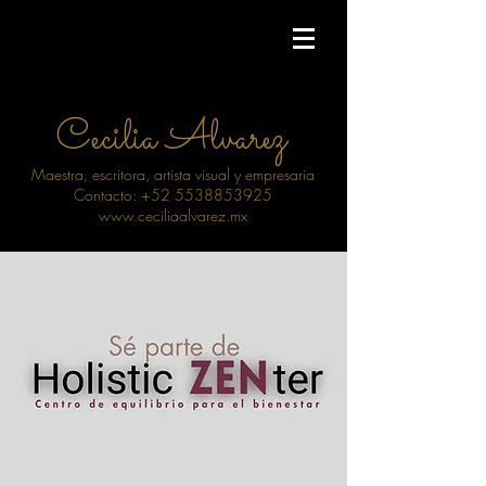
Cecilia Alvarez
Maestra, escritora, artista visual y empresaria
Contacto: +52 5538853925
www.ceciliaalvarez.mx