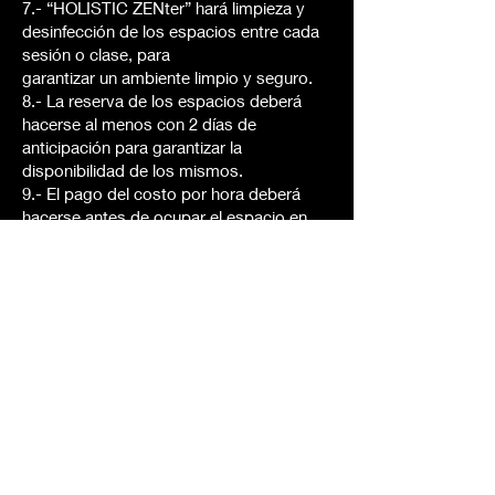
7.- “HOLISTIC ZENter” hará limpieza y
desinfección de los espacios entre cada
sesión o clase, para
garantizar un ambiente limpio y seguro.
8.- La reserva de los espacios deberá
hacerse al menos con 2 días de
anticipación para garantizar la
disponibilidad de los mismos.
9.- El pago del costo por hora deberá
hacerse antes de ocupar el espacio en
efectivo o vía transferencia
electrónica de acuerdo a los costos
vigentes establecidos por “HOLISTIC
ZENter” para la renta de sus
espacios.
10.- Las cancelaciones de citas deben
ser notificadas a la persona encargada de
la recepción con al menos
24 horas de antelación VÍA WHATSAPP.
11.- En “HOLISTIC ZENter” no
divulgamos información considerada