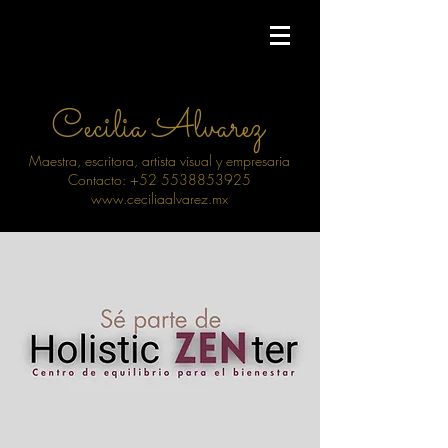
Cecilia Alvarez
Maestra, escritora, artista visual y empresaria
Contacto: +52 5538853925
www.ceciliaalvarez.mx